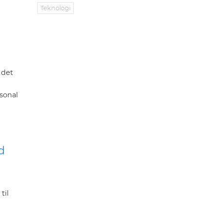
Teknologi
 det
rsonal
d
til