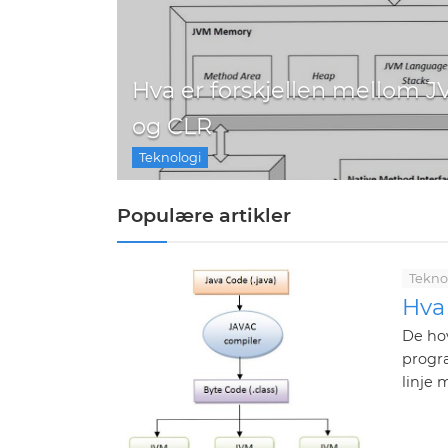
Hva er forskjellen mellom 
og CLR
Teknologi
Populære artikler
Tekno
Hva 
De hov
progra
linje 