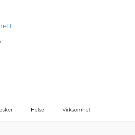
nett
k
esker
Helse
Virksomhet