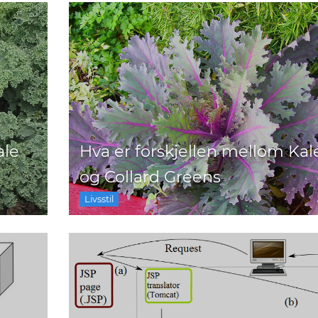
ale
Hva er forskjellen mellom Kal
og Collard Greens
Livsstil