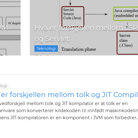
JVM
Hva er forskjellen mellom JSP
og Servlet
Teknologi
logi
er forskjellen mellom tolk og JIT Compi
edforskjell mellom tolk og JIT kompilator er at tolk er en
mvare som konverterer kildekoden til innfødt maskinkodelin
mens JIT-kompilatoren er en komponent i JVM som forbedrer..