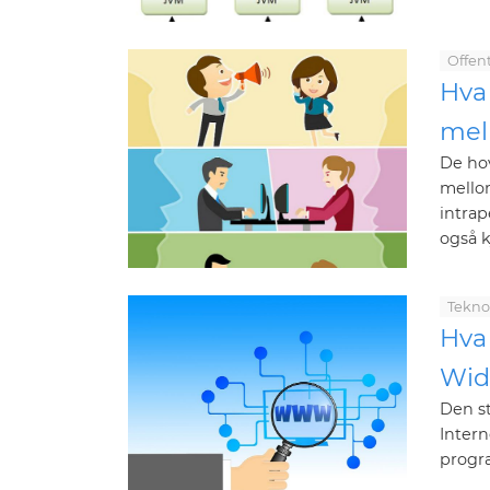
Offent
Hva
mel
De ho
mello
intrap
også k
Tekno
Hva 
Wid
Den st
Intern
progra