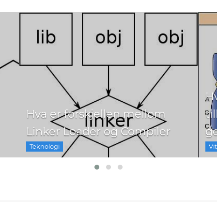
Hv
Hva er forskjellen mellom
ti
Linker Loader og Compiler
g
Teknologi
Vi