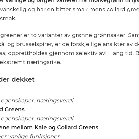
r vanlige og fargen varierer fra mørkegrønn til l
 vanskelig og har en bitter smak mens collard gre
 smak.
d greener er to varianter av grønne grønnsaker. S
l og brusselspirer, er de forskjellige ansikter av d
ea
, opprettholdes gjennom selektiv avl i lang tid.
 ekstremt næringsrike.
der dekket
 egenskaper, næringsverdi
rd Greens
 egenskaper, næringsverdi
tene mellom Kale og Collard Greens
r vanlige funksjoner