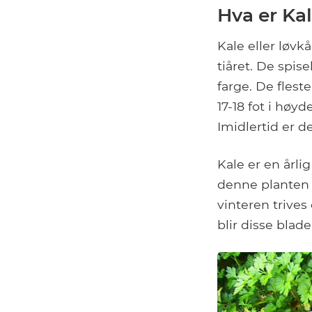
Hva er Ka
Kale eller løvk
tiåret. De spis
farge. De flest
17-18 fot i høyd
Imidlertid er d
Kale er en årli
denne planten 
vinteren trives
blir disse bla