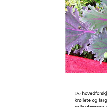
De
hovedforskj
krøllete og far