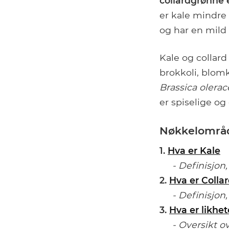
collardgrønne e
er kale mindre
og har en mild
Kale og collar
brokkoli, blomkå
Brassica olerac
er spiselige og
Nøkkelområ
1.
Hva er Kale
- Definisjon,
2.
Hva er Colla
- Definisjon,
3.
Hva er likhe
- Oversikt ove