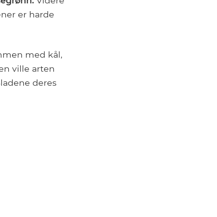
ysegrønn.
Videre
ener er harde
ammen med kål,
en ville arten
 Bladene deres