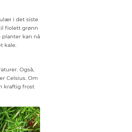
lær i det siste
l fiolett grønn
e planter kan nå
t kale.
raturer. Også,
er Celsius. Om
 kraftig frost