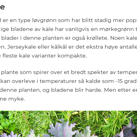
le
ål er en type løvgrønn som har blitt stadig mer popu
elige bladene av kale har vanligvis en mørkegrønn ti
e blader i denne planten er også krøllete. Noen kal
en. Jerseykale eller kålkål er det ekstra høye antalle
e fleste kale varianter kompakte.
g plante som spirer over et bredt spekter av tempe
kan overleve i temperaturer så kalde som -15 grad
 denne planten, og bladene blir harde. Men etter en
dene myke.