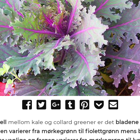
Share
Tweet
Share
Post
Pin
Add
Send
on
on
to
it
to
email
Facebook
Google+
Tumblr
Pocket
ell
mellom kale og collard greener er det
bladene 
gen varierer fra mørkegrønn til fiolettgrønn mens